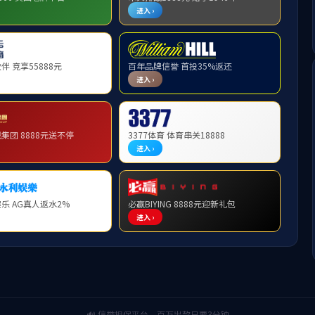
>
公告通知
17年重阳节组织离退休教职工活动的通知
017年秋季登山活动的通知
2017年老体协会员棋牌比赛的通知
18太阳成tyc城集团2017年离退休教职工体检的通知
太阳成tyc城集团离退休工作部（处）关于征集校史资料和实物的通知
4118太阳成tyc城集团2017年离退休同志第十五届春季运动会的通知